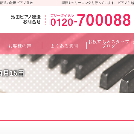
配送の池田ピアノ運送
調律やクリーニングも行っています。ピアノ引越
お役立ち＆スタッフ
お客様の声
よくある質問
ブログ
年4月15日