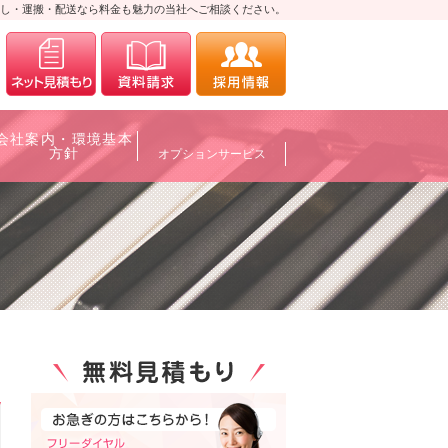
し・運搬・配送なら料金も魅力の当社へご相談ください。
0120-700088
メールにてお問合せ
資料請求
採用情報
会社案内・環境基本
方針
オプションサービス
0120-700088
メールにてお問合せ
資料請求
採用情報