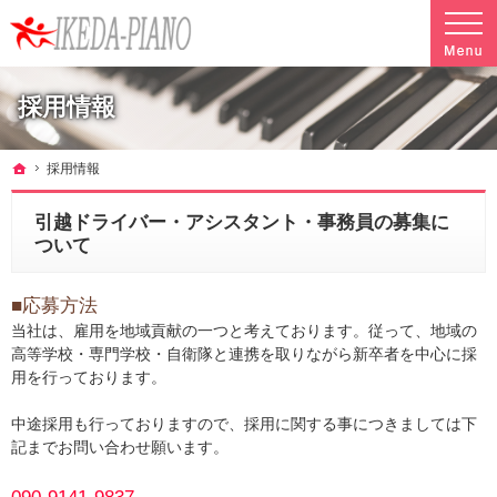
調律やクリーニングも行っています。ピアノ引越し・運搬・配送なら料金も魅力の当社へ
魅力的な料金で安心して任せられるピアノ引越し・運搬・配送の池田ピアノ運送
採用情報
ホーム
採用情報
引越ドライバー・アシスタント・事務員の募集に
ついて
■応募方法
当社は、雇用を地域貢献の一つと考えております。従って、地域の
高等学校・専門学校・自衛隊と連携を取りながら新卒者を中心に採
用を行っております。
中途採用も行っておりますので、採用に関する事につきましては下
記までお問い合わせ願います。
090-9141-9837