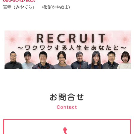
宮寺（みやてら） 栢沼(かやぬま)