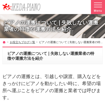
調律やクリーニングも行っています。ピアノ引越し・運搬・配送なら料金も魅力の当社へ
魅力的な料金で安心して任せられるピアノ引越し・運搬・配送の池田ピアノ運送
ピアノの運搬について❘失敗しない運搬
業者の特徴や運搬方法を紹介
ホーム
お役立ちブログ一覧
ピアノの運搬について❘失敗しない運搬業者の特徴や運搬方法を紹介
ピアノの運搬について❘失敗しない運搬業者の特
徴や運搬方法を紹介
ピアノの運搬とは、引越しや譲渡、購入などを
きっかけにピアノを動かしたい時に、希望の場
所へ運ぶことをピアノの運搬と業者では呼びま
す。