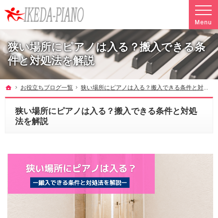
調律やクリーニングも行っています。ピアノ引越し・運搬・配送なら料金も魅力の当社へ
魅力的な料金で安心して任せられるピアノ引越し・運搬・配送の池田ピアノ運送
狭い場所にピアノは入る？搬入できる条
件と対処法を解説
ホーム
お役立ちブログ一覧
狭い場所にピアノは入る？搬入できる条件と対処法を解説
狭い場所にピアノは入る？搬入できる条件と対処
法を解説