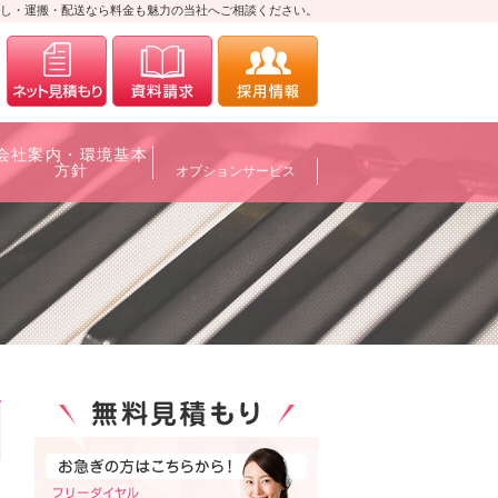
し・運搬・配送なら料金も魅力の当社へご相談ください。
0120-700088
メールにてお問合せ
資料請求
採用情報
会社案内・環境基本
方針
オプションサービス
0120-700088
メールにてお問合せ
資料請求
採用情報