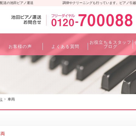
配送の池田ピアノ運送
調律やクリーニングも行っています。ピアノ引越
お役立ち＆スタッフ
お客様の声
よくある質問
ブログ
り
車両
車両