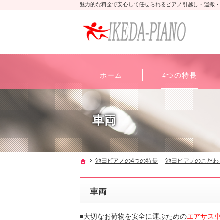
魅力的な料金で安心して任せられるピアノ引越し・運搬・
ホーム
4つの特長
車両
ホーム
池田ピアノの4つの特長
池田ピアノのこだわ
車両
■大切なお荷物を安全に運ぶための
エアサス