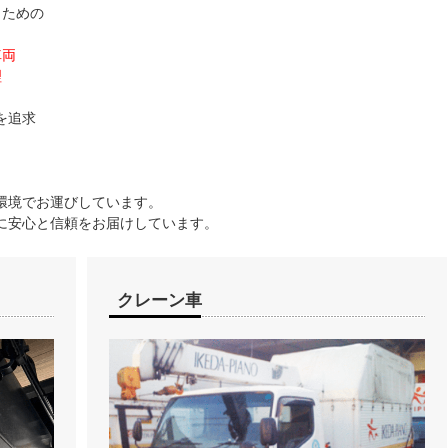
うための
車両
理
を追求
環境でお運びしています。
に安心と信頼をお届けしています。
クレーン車