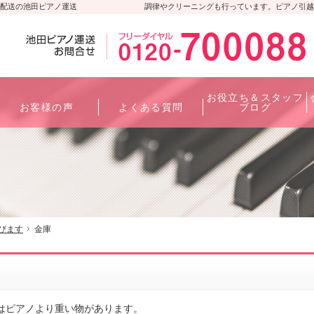
配送の池田ピアノ運送
調律やクリーニングも行っています。ピアノ引越
お役立ち＆スタッフ
お客様の声
よくある質問
ブログ
びます
金庫
はピアノより重い物があります。