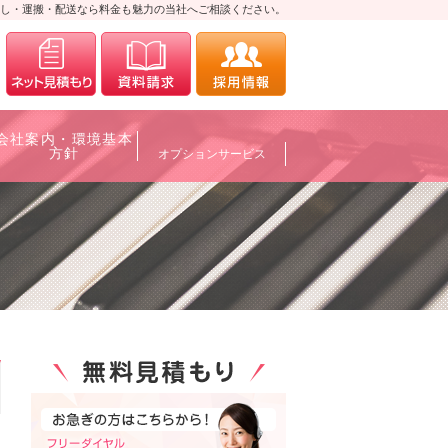
し・運搬・配送なら料金も魅力の当社へご相談ください。
0120-700088
メールにてお問合せ
資料請求
採用情報
会社案内・環境基本
方針
オプションサービス
0120-700088
メールにてお問合せ
資料請求
採用情報