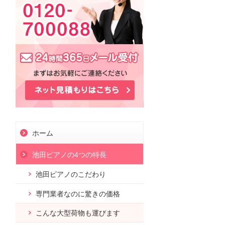
ホーム
池田ピアノの4つの特長
池田ピアノのこだわり
お問合せ
専門業者なのに驚きの価格
こんな大型荷物も運びます