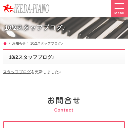
調律やクリーニングも行っています。ピアノ引越し・運搬・配送なら料金も魅力の当社へ
魅力的な料金で安心して任せられるピアノ引越し・運搬・配送の池田ピアノ運送
10/2スタッフブログ♪
ホーム
お知らせ
10/2スタッフブログ♪
10/2スタッフブログ♪
スタッフブログ
を更新しました♪