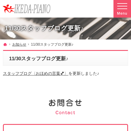
調律やクリーニングも行っています。ピアノ引越し・運搬・配送なら料金も魅力の当社へ
魅力的な料金で安心して任せられるピアノ引越し・運搬・配送の池田ピアノ運送
11/30スタッフブログ更新♪
ホーム
お知らせ
11/30スタッフブログ更新♪
11/30スタッフブログ更新♪
スタッフブログ〈おほめの言葉💕〉
を更新しました♪