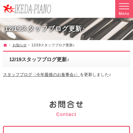
調律やクリーニングも行っています。ピアノ引越し・運搬・配送なら料金も魅力の当社へ
魅力的な料金で安心して任せられるピアノ引越し・運搬・配送の池田ピアノ運送
12/19スタッフブログ更新♪
ホーム
お知らせ
12/19スタッフブログ更新♪
12/19スタッフブログ更新♪
スタッフブログ〈今年最後のお食事会♪〉
を更新しました♪