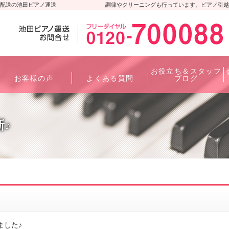
配送の池田ピアノ運送
調律やクリーニングも行っています。ピアノ引越
お役立ち＆スタッフ
お客様の声
よくある質問
ブログ
新♪
ました♪