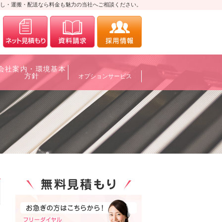
し・運搬・配送なら料金も魅力の当社へご相談ください。
0120-700088
メールにてお問合せ
資料請求
採用情報
会社案内・環境基本
方針
オプションサービス
0120-700088
メールにてお問合せ
資料請求
採用情報