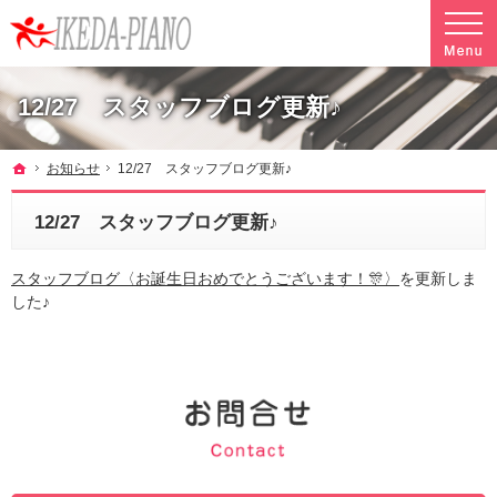
調律やクリーニングも行っています。ピアノ引越し・運搬・配送なら料金も魅力の当社へ
魅力的な料金で安心して任せられるピアノ引越し・運搬・配送の池田ピアノ運送
12/27 スタッフブログ更新♪
ホーム
お知らせ
12/27 スタッフブログ更新♪
12/27 スタッフブログ更新♪
スタッフブログ〈お誕生日おめでとうございます！🎊〉
を更新しま
した♪