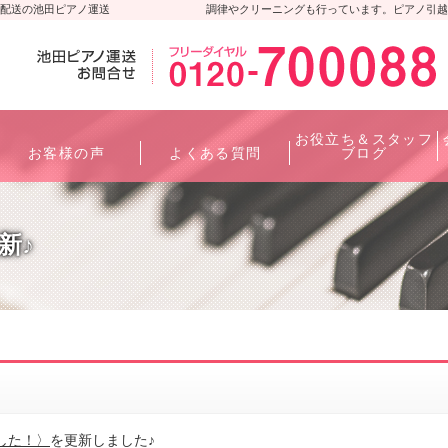
配送の池田ピアノ運送
調律やクリーニングも行っています。ピアノ引越
お役立ち＆スタッフ
お客様の声
よくある質問
ブログ
新♪
した！〉
を更新しました♪