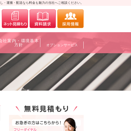
し・運搬・配送なら料金も魅力の当社へご相談ください。
0120-700088
メールにてお問合せ
資料請求
採用情報
会社案内・環境基本
方針
オプションサービス
0120-700088
メールにてお問合せ
資料請求
採用情報