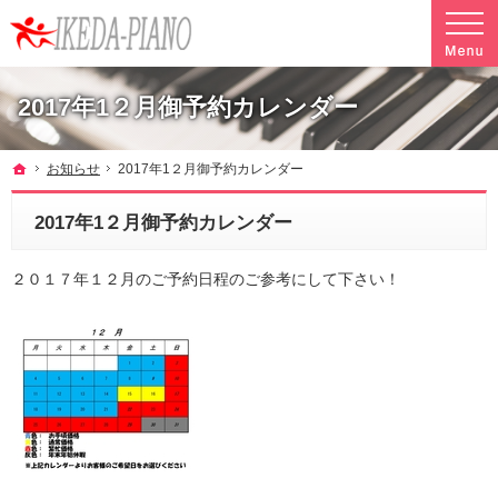
調律やクリーニングも行っています。ピアノ引越し・運搬・配送なら料金も魅力の当社へ
魅力的な料金で安心して任せられるピアノ引越し・運搬・配送の池田ピアノ運送
2017年1２月御予約カレンダー
ホーム
お知らせ
2017年1２月御予約カレンダー
2017年1２月御予約カレンダー
２０１７年１２月のご予約日程のご参考にして下さい！