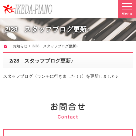
調律やクリーニングも行っています。ピアノ引越し・運搬・配送なら料金も魅力の当社へ
魅力的な料金で安心して任せられるピアノ引越し・運搬・配送の池田ピアノ運送
2/28 スタッフブログ更新♪
ホーム
お知らせ
2/28 スタッフブログ更新♪
2/28 スタッフブログ更新♪
スタッフブログ〈ランチに行きました！♪〉
を更新しました♪