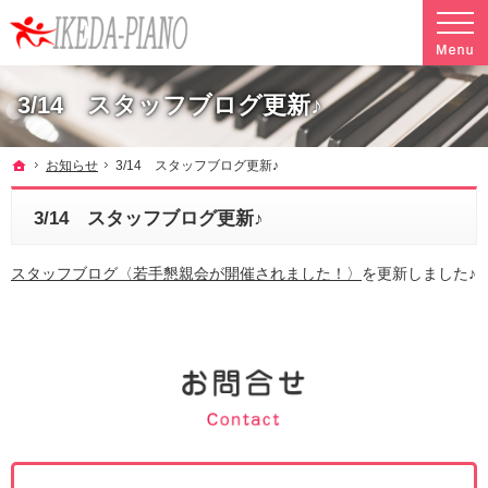
調律やクリーニングも行っています。ピアノ引越し・運搬・配送なら料金も魅力の当社へ
魅力的な料金で安心して任せられるピアノ引越し・運搬・配送の池田ピアノ運送
3/14 スタッフブログ更新♪
ホーム
お知らせ
3/14 スタッフブログ更新♪
3/14 スタッフブログ更新♪
スタッフブログ〈若手懇親会が開催されました！〉
を更新しました♪