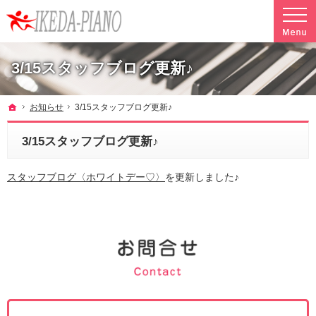
調律やクリーニングも行っています。ピアノ引越し・運搬・配送なら料金も魅力の当社へ
魅力的な料金で安心して任せられるピアノ引越し・運搬・配送の池田ピアノ運送
3/15スタッフブログ更新♪
ホーム
お知らせ
3/15スタッフブログ更新♪
3/15スタッフブログ更新♪
スタッフブログ〈ホワイトデー♡〉
を更新しました♪