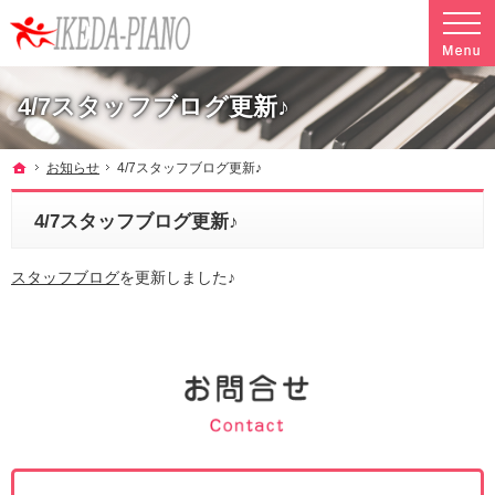
調律やクリーニングも行っています。ピアノ引越し・運搬・配送なら料金も魅力の当社へ
魅力的な料金で安心して任せられるピアノ引越し・運搬・配送の池田ピアノ運送
4/7スタッフブログ更新♪
ホーム
お知らせ
4/7スタッフブログ更新♪
4/7スタッフブログ更新♪
スタッフブログ
を更新しました♪