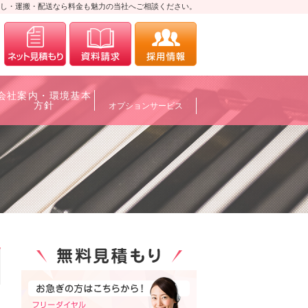
し・運搬・配送なら料金も魅力の当社へご相談ください。
0120-700088
メールにてお問合せ
資料請求
採用情報
会社案内・環境基本
方針
オプションサービス
0120-700088
メールにてお問合せ
資料請求
採用情報