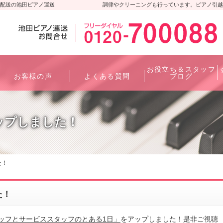
配送の池田ピアノ運送
調律やクリーニングも行っています。ピアノ引越
お役立ち＆スタッフ
お客様の声
よくある質問
ブログ
をアップしました！
た！
た！
ッフとサービススタッフのとある1日」
をアップしました！是非ご視聴