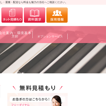
し・運搬・配送なら料金も魅力の当社へご相談ください。
0120-700088
メールにてお問合せ
資料請求
採用情報
会社案内・環境基本
方針
オプションサービス
0120-700088
メールにてお問合せ
資料請求
採用情報