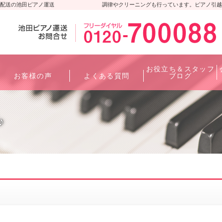
配送の池田ピアノ運送
調律やクリーニングも行っています。ピアノ引越
お役立ち＆スタッフ
お客様の声
よくある質問
ブログ
♪