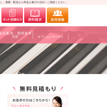
し・運搬・配送なら料金も魅力の当社へご相談ください。
0120-700088
メールにてお問合せ
資料請求
採用情報
会社案内・環境基本
方針
オプションサービス
0120-700088
メールにてお問合せ
資料請求
採用情報