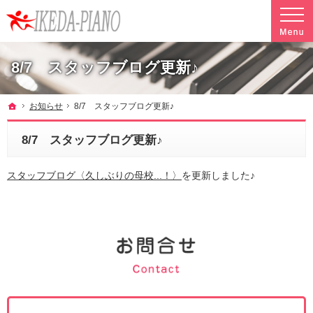
調律やクリーニングも行っています。ピアノ引越し・運搬・配送なら料金も魅力の当社へ
魅力的な料金で安心して任せられるピアノ引越し・運搬・配送の池田ピアノ運送
8/7 スタッフブログ更新♪
ホーム
お知らせ
8/7 スタッフブログ更新♪
8/7 スタッフブログ更新♪
スタッフブログ〈久しぶりの母校...！〉
を更新しました♪