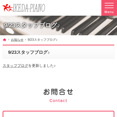
調律やクリーニングも行っています。ピアノ引越し・運搬・配送なら料金も魅力の当社へ
魅力的な料金で安心して任せられるピアノ引越し・運搬・配送の池田ピアノ運送
9/23スタッフブログ♪
ホーム
お知らせ
9/23スタッフブログ♪
9/23スタッフブログ♪
スタッフブログ
を更新しました♪