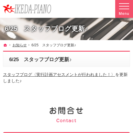
調律やクリーニングも行っています。ピアノ引越し・運搬・配送なら料金も魅力の当社へ
魅力的な料金で安心して任せられるピアノ引越し・運搬・配送の池田ピアノ運送
6/25 スタッフブログ更新♪
ホーム
お知らせ
6/25 スタッフブログ更新♪
6/25 スタッフブログ更新♪
スタッフブログ〈実行計画アセスメントが行われました！〉
を更新
しました♪