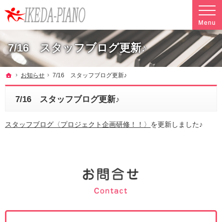
調律やクリーニングも行っています。ピアノ引越し・運搬・配送なら料金も魅力の当社へ
魅力的な料金で安心して任せられるピアノ引越し・運搬・配送の池田ピアノ運送
7/16 スタッフブログ更新♪
ホーム
お知らせ
7/16 スタッフブログ更新♪
7/16 スタッフブログ更新♪
スタッフブログ〈プロジェクト企画研修！！〉
を更新しました♪