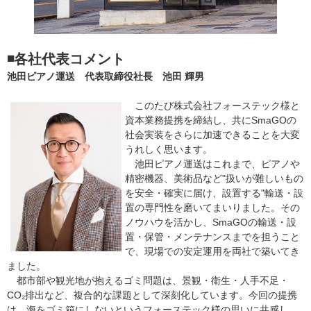
◾️各社代表コメント
池田ピアノ運送 代表取締役社長 池田 輝男
このたび株式会社フォーステック様と
資本業務提携を締結し、共にSmaGOの
社会実装をさらに加速できることを大変
うれしく思います。
池田ピアノ運送はこれまで、ピアノや
精密機器、美術品など"扱いが難しいもの
を安全・確実に届け、設置する"輸送・設
置の専門性を磨いてまいりました。その
ノウハウを活かし、SmaGOの輸送・設
置・保管・メンテナンスまでを担うこと
で、現場での安定運用を両社で築いてき
ました。
都市部や観光地が抱えるゴミ問題は、景観・衛生・人手不足・
CO₂排出など、複合的な課題として深刻化しています。今回の提携
は、海をゴミ箱にしないというフォーステック様の思いに共感し、