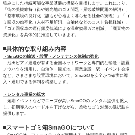
強みにした持続可能な事業基盤の構築を目指します。これにより、
「街の美観維持（街や観光地のゴミ問題・景観破壊問題の解消）」
「都市環境の良好化（誰もが心地よく暮らせる社会の実現）」「ゴ
ミ回収の効率化（人材不足解消、自治体などのコスト負担軽減）」
「ゴミ回収車の運行頻度低減による温室効果ガス削減」「廃棄物の
資源化」を具体的に推進していきます。
◾️具体的な取り組み内容
・SmaGOの輸送・設置・メンテナンス体制の強化
池田ピアノ運送が有する全国ネットワークと専門的な輸送・設置
ノウハウを活用し、自治体・観光地・商業施設・駅・イベント会場
など、さまざまな設置環境において、SmaGOを安全かつ確実に導
入・運用できる体制を構築します。
・レンタル事業の拡大
短期イベントなどでニーズが高いSmaGOのレンタル提供を拡大
し、初期導入のハードルを下げながら、柔軟なゴミ対策の選択肢を
提供します。
◾️スマートゴミ箱SmaGOについて