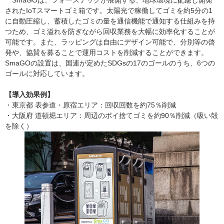
SmaGOは、フォーステックが展開する、地球環境に配慮し開発
されたIoTスマートゴミ箱です。太陽光で稼働してゴミを約5分の1
に自動圧縮し、蓄積したゴミの量を通信機能で通知する仕組みを持
つため、ゴミ溢れを防ぎながら回収業務を大幅に効率化することが
可能です。また、ラッピングは自由にデザイン可能で、分別等の啓
発や、協賛を募ることで運用コストを削減することができます。
SmaGOの設置は、国連が定めたSDGsの17のゴールのうち、6つの
ゴールに対応しています。
【導入効果例】
・東京都 表参道・原宿エリア：回収回数を約75％削減
・大阪府 道頓堀エリア：周辺のポイ捨てゴミを約90％削減（吸い殻
を除く）