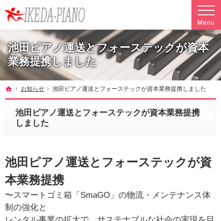
調律やクリーニングも行っています。ピアノ引越し・運搬・配送なら料金も魅力の当社へ
魅力的な料金で安心して任せられるピアノ引越し・運搬・配送の池田ピアノ運送
池田ピアノ運送とフォーステックが資本
業務提携しました
ホーム
お知らせ
池田ピアノ運送とフォーステックが資本業務提携しました
池田ピアノ運送とフォーステックが資本業務提携
しました
池田ピアノ運送とフォーステックが資
本業務提携
〜スマートゴミ箱「SmaGO」の物流・メンテナンス体
制の強化と
レンタル事業の拡大で、サステナブルな社会の実現を目