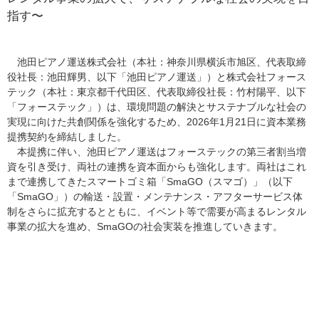
指す〜
池田ピアノ運送株式会社（本社：神奈川県横浜市旭区、代表取締
役社長：池田輝男、以下「池田ピアノ運送」）と株式会社フォース
テック（本社：東京都千代田区、代表取締役社長：竹村陽平、以下
「フォーステック」）は、環境問題の解決とサステナブルな社会の
実現に向けた共創関係を強化するため、2026年1月21日に資本業務
提携契約を締結しました。
本提携に伴い、池田ピアノ運送はフォーステックの第三者割当増
資を引き受け、両社の連携を資本面からも強化します。両社はこれ
まで連携してきたスマートゴミ箱「SmaGO（スマゴ）」（以下
「SmaGO」）の輸送・設置・メンテナンス・アフターサービス体
制をさらに拡充するとともに、イベント等で需要が高まるレンタル
事業の拡大を進め、SmaGOの社会実装を推進していきます。