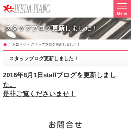
調律やクリーニングも行っています。ピアノ引越し・運搬・配送なら料金も魅力の当社へ
魅力的な料金で安心して任せられるピアノ引越し・運搬・配送の池田ピアノ運送
スタッフブログ更新しました！
ホーム
お知らせ
スタッフブログ更新しました！
スタッフブログ更新しました！
2016年8月1日staffブログを更新しまし
た。
是非ご覧くださいませ！