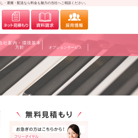
し・運搬・配送なら料金も魅力の当社へご相談ください。
0120-700088
メールにてお問合せ
資料請求
採用情報
会社案内・環境基本
方針
オプションサービス
0120-700088
メールにてお問合せ
資料請求
採用情報