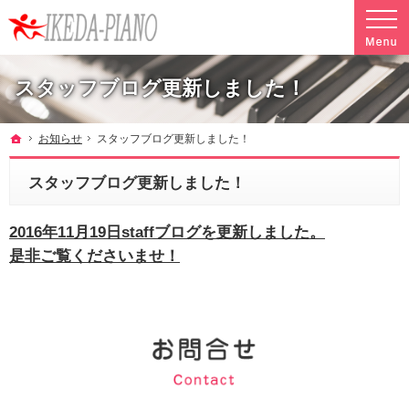
調律やクリーニングも行っています。ピアノ引越し・運搬・配送なら料金も魅力の当社へ
魅力的な料金で安心して任せられるピアノ引越し・運搬・配送の池田ピアノ運送
スタッフブログ更新しました！
ホーム
お知らせ
スタッフブログ更新しました！
スタッフブログ更新しました！
2016年11月19日staffブログを更新しました。
是非ご覧くださいませ！