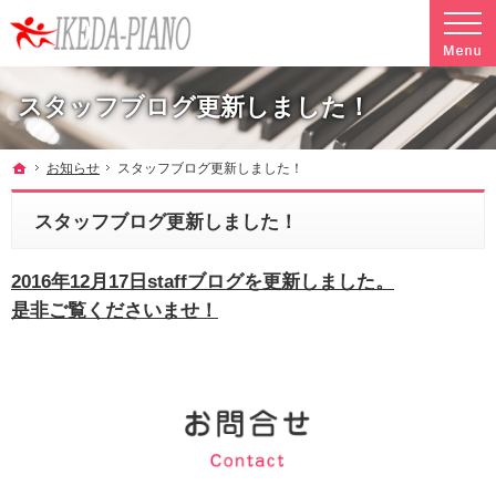
調律やクリーニングも行っています。ピアノ引越し・運搬・配送なら料金も魅力の当社へ
魅力的な料金で安心して任せられるピアノ引越し・運搬・配送の池田ピアノ運送
スタッフブログ更新しました！
ホーム
お知らせ
スタッフブログ更新しました！
スタッフブログ更新しました！
2016年12月17日staffブログを更新しました。
是非ご覧くださいませ！