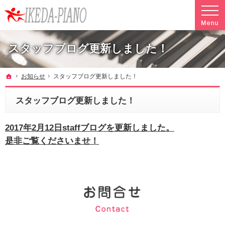
調律やクリーニングも行っています。ピアノ引越し・運搬・配送なら料金も魅力の当社へ
魅力的な料金で安心して任せられるピアノ引越し・運搬・配送の池田ピアノ運送
スタッフブログ更新しました！
ホーム
お知らせ
スタッフブログ更新しました！
スタッフブログ更新しました！
2017年2月12日staffブログを更新しました。
是非ご覧くださいませ！