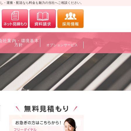
し・運搬・配送なら料金も魅力の当社へご相談ください。
0120-700088
メールにてお問合せ
資料請求
採用情報
会社案内・環境基本
方針
オプションサービス
0120-700088
メールにてお問合せ
資料請求
採用情報