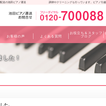
配送の池田ピアノ運送
調律やクリーニングも行っています。ピアノ引越
お役立ち＆スタッフ
お客様の声
よくある質問
ブログ
ました！
ました。