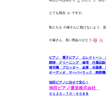
明日からは明かり
がひとつ、消え
とても残念
ですが、
私たちも 小塚さんに負けないよう、
小塚さん、長い間ありがとう
ピアノ 電子ピアノ エレクトー
調律 クリーニング 修理 付属品販
複写機 プロッター 金庫 冷蔵庫
オーディオ サーバーラック 精密機
池田ピアノに任せて安心！
池田ピアノ運送株式会社
０１２０－７０－００８８