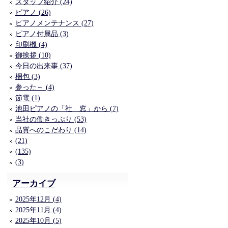
スタッフ紹介 (24)
ピアノ (26)
ピアノメンテナンス (27)
ピアノ付属品 (3)
印刷機 (4)
御挨拶 (10)
今日の出来事 (37)
梱包 (3)
参った～ (4)
節電 (1)
池田ピアノの「社 窓」から (7)
当社の働きっぷり (53)
品質へのこだわり (14)
(21)
(135)
(3)
アーカイブ
2025年12月 (4)
2025年11月 (4)
2025年10月 (5)