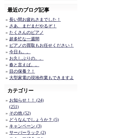
最近のブログ記事
長い間お疲れさまでした！
さあ、まだまだやるぞ！
たくさんのピアノ
超多忙な一週間
ピアノの買取もお任せください！
今日も。。
お久しぶりの。。
春と言えば。。
目の保養？！
大型家電の現地作業もできますよ
カテゴリー
お知らせ！！ (24)
(251)
その他 (52)
どうなんでしょうか？ (5)
キャンペーン (3)
サーバーラック (2)