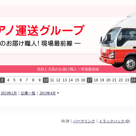
笑顔と元気のお届け職人！現場最前線
3
4
5
6
7
8
9
10
11
12
13
14
15
16
17
18
19
20
21
22
23
24
«
»
2013年2月
記事一覧
2013年4月
16:28
パーマリンク
トラックバック (0)