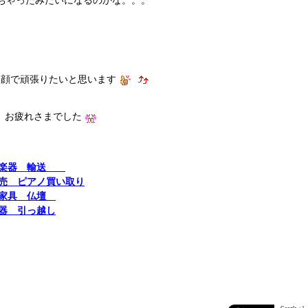
ちゃったみたいになるのかな。。。
笑顔で頑張りたいと思います
お疲れさまでした
ン 楽器 輸送
売 ピアノ買い取り
 家具 仏壇
器 引っ越し