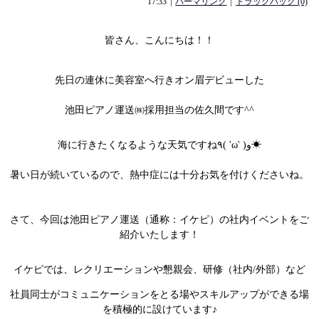
17:33
パーマリンク
トラックバック (0)
皆さん、こんにちは！！
先日の連休に美容室へ行きオン眉デビューした
池田ピアノ運送㈱採用担当の佐久間です^^
海に行きたくなるような天気ですね٩( 'ω' )و☀
暑い日が続いているので、熱中症には十分お気を付けくださいね。
さて、今回は池田ピアノ運送（通称：イケピ）の社内イベントをご
紹介いたします！
イケピでは、レクリエーションや懇親会、研修（社内/外部）など
社員同士がコミュニケーションをとる場やスキルアップができる場
を積極的に設けています♪