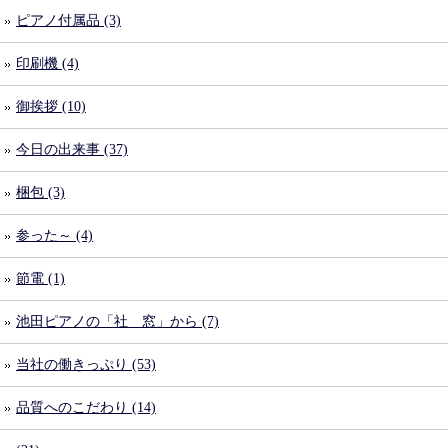
ピアノ付属品 (3)
印刷機 (4)
御挨拶 (10)
今日の出来事 (37)
梱包 (3)
参った～ (4)
節電 (1)
池田ピアノの「社 窓」から (7)
当社の働きっぷり (53)
品質へのこだわり (14)