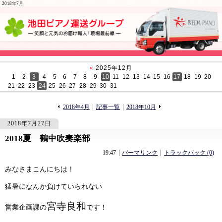
2018年7月
«
2025年12月
1
2
3
4
5
6
7
8
9
10
11
12
13
14
15
16
17
18
19
20
21
22
23
24
25
26
27
28
29
30
31
«
»
2018年4月
記事一覧
2018年10月
2018年7月27日
2018夏 鶴中吹奏楽部
1040
1040
19:47
パーマリンク
トラックバック (0)
みなさまこんにちは！
猛暑になんか負けていられない
宮寺良和
営業企画課の
です！