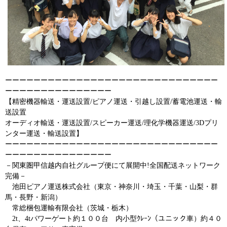
ーーーーーーーーーーーーーーーーーーーーーーーーーーーーーー
ーーーーーーーーーーーーーーー
【精密機器輸送・運送設置/ピアノ運送・引越し設置/蓄電池運送・輸
送設置
オーディオ輸送・運送設置/スピーカー運送/理化学機器運送/3Dプリ
ンター運送・輸送設置】
ーーーーーーーーーーーーーーーーーーーーーーーーーーーーーー
ーーーーーーーーーーーーーーー
－関東圏甲信越内自社グループ便にて展開中!全国配送ネットワーク
完備－
池田ピアノ運送株式会社（東京・神奈川・埼玉・千葉・山梨・群
馬・長野・新潟）
常総梱包運輸有限会社（茨城・栃木）
2t、4tパワーゲート約１００台 内小型ｸﾚｰﾝ（ユニック車）約４０