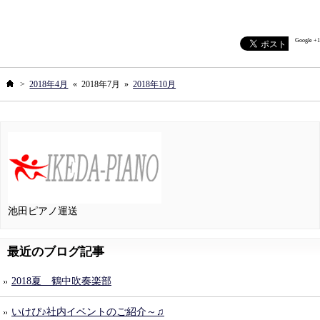
Google +1
ホーム
>
2018年4月
«
2018年7月
»
2018年10月
池田ピアノ運送
最近のブログ記事
2018夏 鶴中吹奏楽部
いけぴ♪社内イベントのご紹介～♫