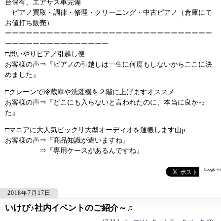
台保有、エアサス車完備
ピアノ買取・調律・修理・クリーニング・中古ピアノ（倉庫にて
お値打ち販売）
ーーーーーーーーーーーーーーーーーーーーーーーーーーーーーー
ーーーーーーーーーーーーーーー
□思いやりピアノ引越し便
お客様の声⇒『ピアノの引越しは一生に何度もしないからここに決
めました』
□クレーンで冷蔵庫や洗濯機を２階に上げますオススメ
お客様の声⇒『どこにも入らないと言われたのに、本当に良かっ
た』
□マニアに大人気ビックリ大型オーディオを運搬します山p
お客様の声⇒『商品知識が違いますね』
⇒『専用ケースがあるんですね』
Google +1
2018年7月17日
いけぴ♪社内イベントのご紹介～♫
1037
1037