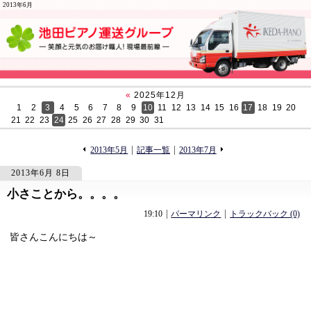
2013年6月
«
2025年12月
1
2
3
4
5
6
7
8
9
10
11
12
13
14
15
16
17
18
19
20
21
22
23
24
25
26
27
28
29
30
31
«
»
2013年5月
記事一覧
2013年7月
2013年6月 8日
小さことから。。。。
806
806
19:10
パーマリンク
トラックバック (0)
皆さんこんにちは～