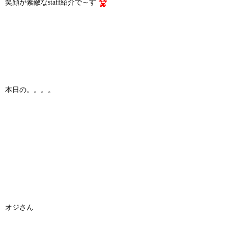
笑顔が素敵なstaff紹介で～す
本日の。。。。
オジさん