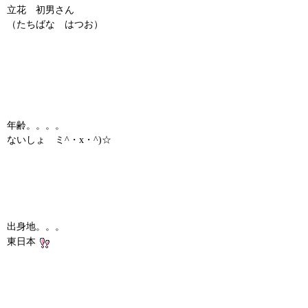
立花 初男さん
（たちばな はつお）
年齢。。。。
ないしょ ミ^・x・^)☆
出身地。。。
東日本