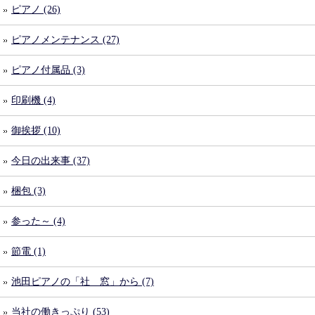
ピアノ (26)
ピアノメンテナンス (27)
ピアノ付属品 (3)
印刷機 (4)
御挨拶 (10)
今日の出来事 (37)
梱包 (3)
参った～ (4)
節電 (1)
池田ピアノの「社 窓」から (7)
当社の働きっぷり (53)