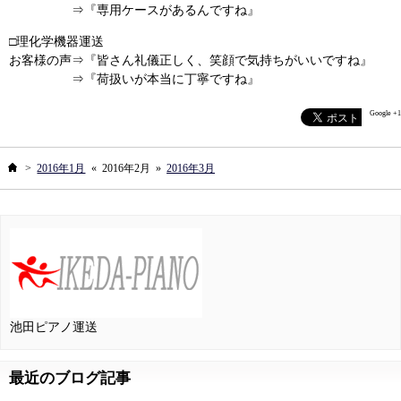
⇒『専用ケースがあるんですね』
□理化学機器運送
お客様の声⇒『皆さん礼儀正しく、笑顔で気持ちがいいですね』
⇒『荷扱いが本当に丁寧ですね』
Google +1
ホーム
>
2016年1月
«
2016年2月
»
2016年3月
池田ピアノ運送
最近のブログ記事