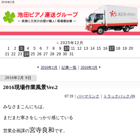
2016年2月
«
2025年12月
1
2
3
4
5
6
7
8
9
10
11
12
13
14
15
16
17
18
19
20
21
22
23
24
25
26
27
28
29
30
31
«
»
2016年1月
記事一覧
2016年3月
2016年2月 9日
2016現場作業風景Ver.2
849
849
07:19
パーマリンク
トラックバック (0)
みなさまこんにちは。
まだまだ寒さをしっかり感じている
宮寺良和
営業企画課の
です。