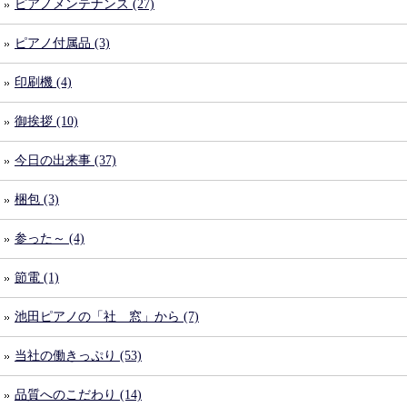
ピアノメンテナンス (27)
ピアノ付属品 (3)
印刷機 (4)
御挨拶 (10)
今日の出来事 (37)
梱包 (3)
参った～ (4)
節電 (1)
池田ピアノの「社 窓」から (7)
当社の働きっぷり (53)
品質へのこだわり (14)