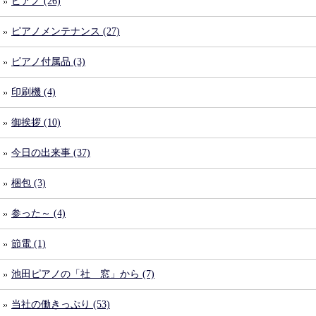
ピアノ (26)
ピアノメンテナンス (27)
ピアノ付属品 (3)
印刷機 (4)
御挨拶 (10)
今日の出来事 (37)
梱包 (3)
参った～ (4)
節電 (1)
池田ピアノの「社 窓」から (7)
当社の働きっぷり (53)