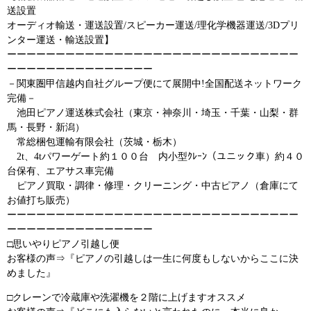
送設置
オーディオ輸送・運送設置/スピーカー運送/理化学機器運送/3Dプリ
ンター運送・輸送設置】
ーーーーーーーーーーーーーーーーーーーーーーーーーーーーーー
ーーーーーーーーーーーーーーー
－関東圏甲信越内自社グループ便にて展開中!全国配送ネットワーク
完備－
池田ピアノ運送株式会社（東京・神奈川・埼玉・千葉・山梨・群
馬・長野・新潟）
常総梱包運輸有限会社（茨城・栃木）
2t、4tパワーゲート約１００台 内小型ｸﾚｰﾝ（ユニック車）約４０
台保有、エアサス車完備
ピアノ買取・調律・修理・クリーニング・中古ピアノ（倉庫にて
お値打ち販売）
ーーーーーーーーーーーーーーーーーーーーーーーーーーーーーー
ーーーーーーーーーーーーーーー
□思いやりピアノ引越し便
お客様の声⇒『ピアノの引越しは一生に何度もしないからここに決
めました』
□クレーンで冷蔵庫や洗濯機を２階に上げますオススメ