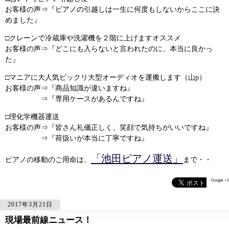
お客様の声⇒『ピアノの引越しは一生に何度もしないからここに決
めました』
□クレーンで冷蔵庫や洗濯機を２階に上げますオススメ
お客様の声⇒『どこにも入らないと言われたのに、本当に良かっ
た』
□マニアに大人気ビックリ大型オーディオを運搬します（山p）
お客様の声⇒『商品知識が違いますね』
⇒『専用ケースがあるんですね』
□理化学機器運送
お客様の声⇒『皆さん礼儀正しく、笑顔で気持ちがいいですね』
⇒『荷扱いが本当に丁寧ですね』
「池田ピアノ運送」
ピアノの移動のご用命は、
まで・・
Google +1
2017年3月21日
現場最前線ニュース！
945
945