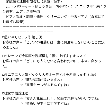
常総梱包運輸有限会社（茨城・栃木）
2t、4tパワーゲート約１００台 内小型ｸﾚｰﾝ（ユニック車）約４０
台保有、エアサス車完備
ピアノ買取・調律・修理・クリーニング・中古ピアノ（倉庫にて
お値打ち販売）
ーーーーーーーーーーーーーーーーーーーーーーーーーーーーーー
ーーーーーーーーーーーーーーー
□思いやりピアノ引越し便
お客様の声⇒『ピアノの引越しは一生に何度もしないからここに決
めました』
□クレーンで冷蔵庫や洗濯機を２階に上げますオススメ
お客様の声⇒『どこにも入らないと言われたのに、本当に良かっ
た』
□マニアに大人気ビックリ大型オーディオを運搬します（山p）
お客様の声⇒『商品知識が違いますね』
⇒『専用ケースがあるんですね』
□理化学機器運送
お客様の声⇒『皆さん礼儀正しく、笑顔で気持ちがいいですね』
⇒『荷扱いが本当に丁寧ですね』