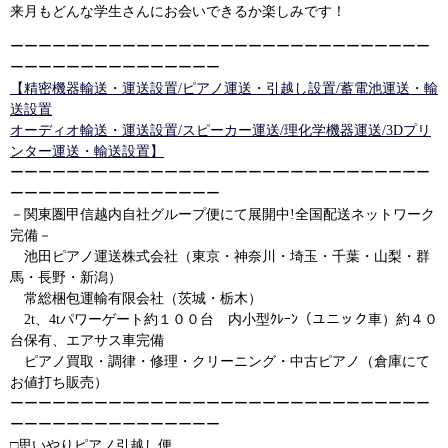
来月もどんな学生さんにお会いできるか楽しみです！
ーーーーーーーーーーーーーーーーーーーーーーーーーーーーーー
ーーーーーーーーーーーーーーー
【精密機器輸送・運送設置/ピアノ運送・引越し設置/蓄電池運送・輸
送設置
オーディオ輸送・運送設置/スピーカー運送/理化学機器運送/3Dプリ
ンター運送・輸送設置】
ーーーーーーーーーーーーーーーーーーーーーーーーーーーーーー
ーーーーーーーーーーーーーーー
－関東圏甲信越内自社グループ便にて展開中!全国配送ネットワーク
完備－
池田ピアノ運送株式会社（東京・神奈川・埼玉・千葉・山梨・群
馬・長野・新潟）
常総梱包運輸有限会社（茨城・栃木）
2t、4tパワーゲート約１００台 内小型ｸﾚｰﾝ（ユニック車）約４０
台保有、エアサス車完備
ピアノ買取・調律・修理・クリーニング・中古ピアノ（倉庫にて
お値打ち販売）
ーーーーーーーーーーーーーーーーーーーーーーーーーーーーーー
ーーーーーーーーーーーーーーー
□思いやりピアノ引越し便