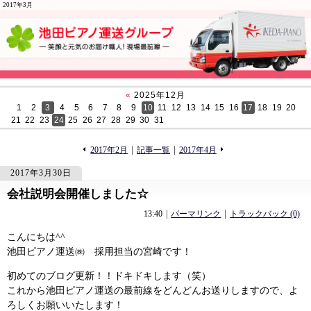
2017年3月
«
2025年12月
1
2
3
4
5
6
7
8
9
10
11
12
13
14
15
16
17
18
19
20
21
22
23
24
25
26
27
28
29
30
31
«
»
2017年2月
記事一覧
2017年4月
2017年3月30日
会社説明会開催しました☆
947
947
13:40
パーマリンク
トラックバック (0)
こんにちは^^
池田ピアノ運送㈱ 採用担当の宮崎です！
初めてのブログ更新！！ドキドキします（笑）
これから池田ピアノ運送の最前線をどんどんお送りしますので、よ
ろしくお願いいたします！