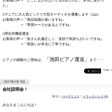
お客様の声⇒『どこにも入らないと言われたのに、本当に良かっ
た』
□マニアに大人気ビックリ大型オーディオを運搬します（山p）
お客様の声⇒『商品知識が違いますね』
⇒『専用ケースがあるんですね』
□理化学機器運送
お客様の声⇒『皆さん礼儀正しく、笑顔で気持ちがいいですね』
⇒『荷扱いが本当に丁寧ですね』
「池田ピアノ運送」
ピアノの移動のご用命は、
まで・・
Google +1
2017年3月 9日
会社説明会！
943
943
20:51
パーマリンク
トラックバック (0)
みなさまこんにちは！