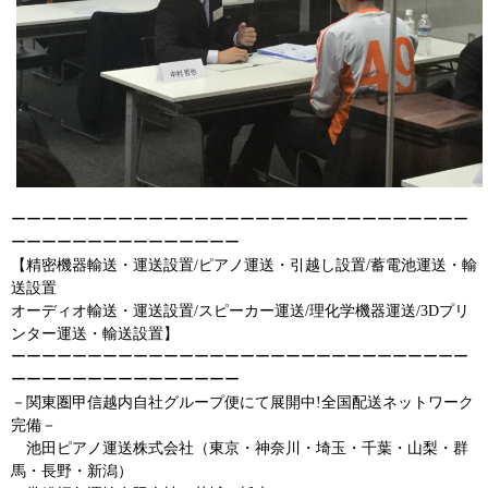
ーーーーーーーーーーーーーーーーーーーーーーーーーーーーーー
ーーーーーーーーーーーーーーー
【精密機器輸送・運送設置/ピアノ運送・引越し設置/蓄電池運送・輸
送設置
オーディオ輸送・運送設置/スピーカー運送/理化学機器運送/3Dプリ
ンター運送・輸送設置】
ーーーーーーーーーーーーーーーーーーーーーーーーーーーーーー
ーーーーーーーーーーーーーーー
－関東圏甲信越内自社グループ便にて展開中!全国配送ネットワーク
完備－
池田ピアノ運送株式会社（東京・神奈川・埼玉・千葉・山梨・群
馬・長野・新潟）