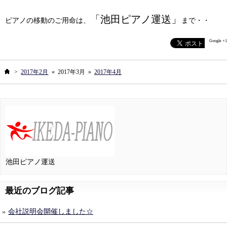
「池田ピアノ運送」
ピアノの移動のご用命は、
まで・・
Google +1
ホーム
>
2017年2月
«
2017年3月
»
2017年4月
池田ピアノ運送
最近のブログ記事
会社説明会開催しました☆