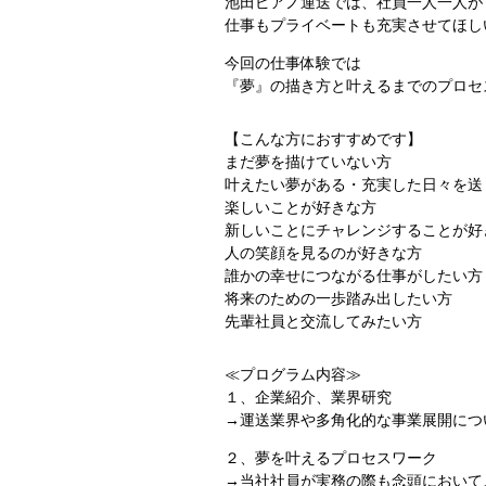
池田ピアノ運送では、社員一人一人が
仕事もプライベートも充実させてほし
今回の仕事体験では
『夢』の描き方と叶えるまでのプロセ
【こんな方におすすめです】
まだ夢を描けていない方
叶えたい夢がある・充実した日々を送
楽しいことが好きな方
新しいことにチャレンジすることが好
人の笑顔を見るのが好きな方
誰かの幸せにつながる仕事がしたい方
将来のための一歩踏み出したい方
先輩社員と交流してみたい方
≪プログラム内容≫
１、企業紹介、業界研究
→運送業界や多角化的な事業展開につ
２、夢を叶えるプロセスワーク
→当社社員が実務の際も念頭において