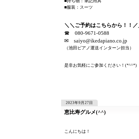
■持ち物：筆記用具
■服装：スーツ
＼＼ご予約はこちらから！！／
☎ 080‐9671‐0588
✉ saiyo@ikedapiano.co.jp
（池田ピアノ運送インターン担当）
是非お気軽にご参加ください！(*^^*)
2023年9月27日
恵比寿グルメ(^^)
1826
1826
こんにちは！