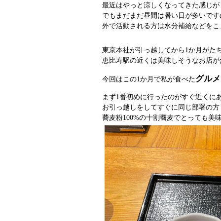
最近はやっと涼しくなってきた感じが
でもまだまだ昼間は暑い日が多いです
外で活動される方は水分補給などをこ
東京本社が引っ越してから1か月がた
恵比寿駅の近くは美味しそうなお店が
グルメ
今回はこの1か月で私が食べた
まず1番初めに行ったのがすぐ近くに
お引っ越しをしてすぐに同じ部署の方
蕎麦粉100%の十割蕎麦でとっても美