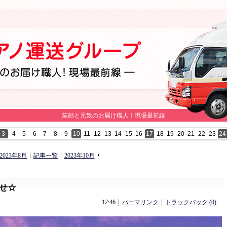
笑顔と元気のお届け職人！現場最前線
3
4
5
6
7
8
9
10
11
12
13
14
15
16
17
18
19
20
21
22
23
24
«
»
2023年8月
記事一覧
2023年10月
せ☆
12:46
パーマリンク
トラックバック (0)