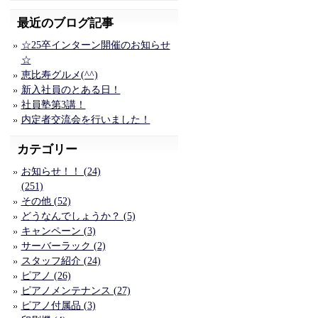
最近のブログ記事
☆25卒インターン開催のお知らせ
☆
恵比寿グルメ(^^)
新入社員のとある日！
社員塾第3講！
内定者交流会を行いました！
カテゴリー
お知らせ！！ (24)
(251)
その他 (52)
どうなんでしょうか？ (5)
キャンペーン (3)
サーバーラック (2)
スタッフ紹介 (24)
ピアノ (26)
ピアノメンテナンス (27)
ピアノ付属品 (3)