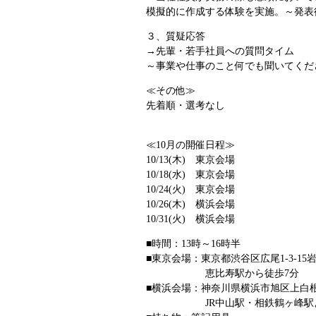
模擬的に作成する体験を実施。～発表
３、質疑応答
→先輩・若手社員への質問タイム
～事業や仕事のこと何でも聞いてくだ
≪その他≫
先着順・選考なし
≪10月の開催日程≫
10/13(木) 東京会場
10/18(水) 東京会場
10/24(火) 東京会場
10/26(木) 横浜会場
10/31(火) 横浜会場
■時間：13時～16時半
■東京会場：東京都渋谷区広尾1-3-15岩崎
恵比寿駅から徒歩7分
■横浜会場：神奈川県横浜市旭区上白根3-
JR中山駅・相鉄鶴ヶ峰駅より