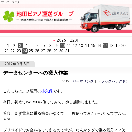
サーバーラック
«
2025年12月
1
2
3
4
5
6
7
8
9
10
11
12
13
14
15
16
17
18
19
20
21
22
23
24
25
26
27
28
29
30
31
2012年9月 5日
データセンターへの搬入作業
559
559
22:15
パーマリンク
トラックバック (0)
こんにちは。水曜日の
小久保
です。
今日、初めてPASMOを使ってみて、少し感動しました。
普段、まず電車に乗る機会がなくて、一度使ってみたかったんですよね
ｗｗ
プリペイドでお金を払ってあるのですが、なんかタダで乗る気分？？笑