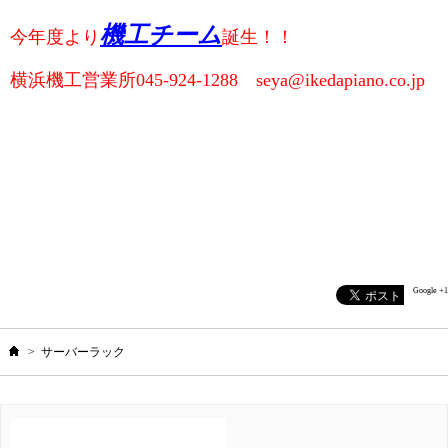
機工チーム
今年度より
誕生！！
横浜機工営業所045-924-1288 seya@ikedapiano.co.jp
Google +1
ホーム
>
サーバーラック