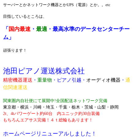
サーバーとかネットワーク機器とかUPS（電源）とか。。etc
目指しているところは、
「
国内最速
・
最適
・最高水準のデータセンターチー
ム」
頑張ります！
池田ピアノ運送株式会社
精密機器運送
・
重量物
・
ピアノ引越
・
オーディオ機器
・
通
信関連運送
関東圏内自社便にて展開中!全国配送ネットワーク完備
東京都・横浜・川崎・埼玉・千葉・栃木・茨城・山梨・静岡
2t、4tパワーゲート約60台 内ユニック約30台装備
もちろんエアサス完備！４ｔ総輪もあります！
ホームページリニューアルしました！