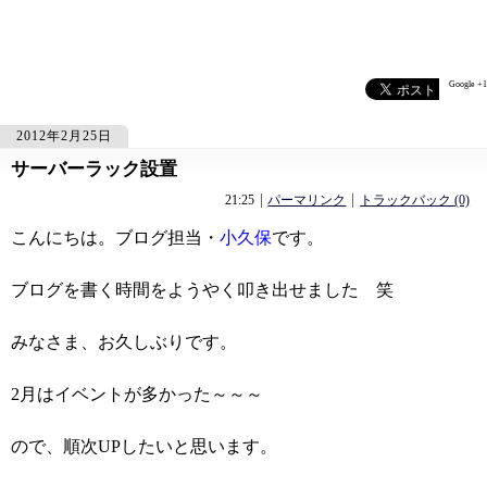
Google +1
2012年2月25日
サーバーラック設置
445
445
21:25
パーマリンク
トラックバック (0)
こんにちは。ブログ担当・
小久保
です。
ブログを書く時間をようやく叩き出せました 笑
みなさま、お久しぶりです。
2月はイベントが多かった～～～
ので、順次UPしたいと思います。