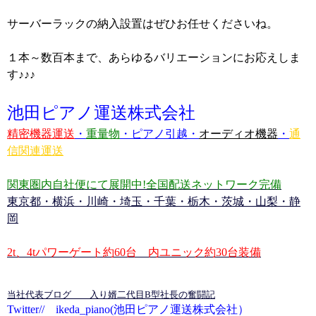
サーバーラックの納入設置はぜひお任せくださいね。
１本～数百本まで、あらゆるバリエーションにお応えしま
す♪♪♪
池田ピアノ運送株式会社
精密機器運送
・
重量物
・
ピアノ引越
・
オーディオ機器
・
通
信関連運送
関東圏内自社便にて展開中!全国配送ネットワーク完備
東京都・横浜・川崎・埼玉・千葉・栃木・茨城・山梨・静
岡
2t、4tパワーゲート約60台 内ユニック約30台装備
当社代表ブログ 入り婿二代目B型社長の奮闘記
Twitter// ikeda_piano(池田ピアノ運送株式会社）