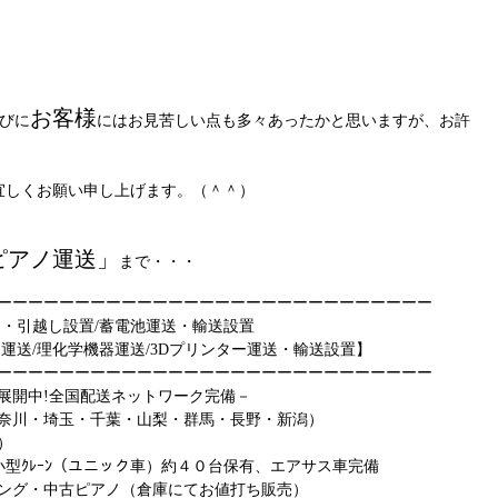
お客様
びに
にはお見苦しい点も多々あったかと思いますが、お許
宜しくお願い申し上げます。（＾＾）
ピアノ運送」
まで・・・
ーーーーーーーーーーーーーーーーーーーーーーーーーーーー
送・引越し設置/蓄電池運送・輸送設置
運送/理化学機器運送/3Dプリンター運送・輸送設置】
ーーーーーーーーーーーーーーーーーーーーーーーーーーーー
展開中!全国配送ネットワーク完備－
奈川・埼玉・千葉・山梨・群馬・長野・新潟）
）
小型ｸﾚｰﾝ（ユニック車）約４０台保有、エアサス車完備
ング・中古ピアノ（倉庫にてお値打ち販売）