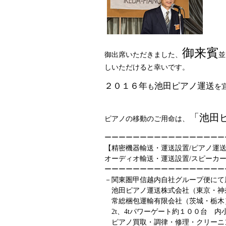
御来賓
御出席いただきました、
並
しいただけると幸いです。
２０１６年
池田ピアノ運送
も
を
「池田
ピアノの移動のご用命は、
ーーーーーーーーーーーーーーーーー
【精密機器輸送・運送設置/ピアノ運
オーディオ輸送・運送設置/スピーカー
ーーーーーーーーーーーーーーーーー
－関東圏甲信越内自社グループ便にて
池田ピアノ運送株式会社（東京・神
常総梱包運輸有限会社（茨城・栃木
2t、4tパワーゲート約１００台 内
ピアノ買取・調律・修理・クリーニ