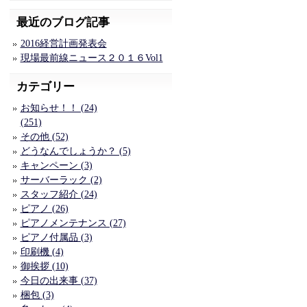
最近のブログ記事
2016経営計画発表会
現場最前線ニュース２０１６Vol1
カテゴリー
お知らせ！！ (24)
(251)
その他 (52)
どうなんでしょうか？ (5)
キャンペーン (3)
サーバーラック (2)
スタッフ紹介 (24)
ピアノ (26)
ピアノメンテナンス (27)
ピアノ付属品 (3)
印刷機 (4)
御挨拶 (10)
今日の出来事 (37)
梱包 (3)