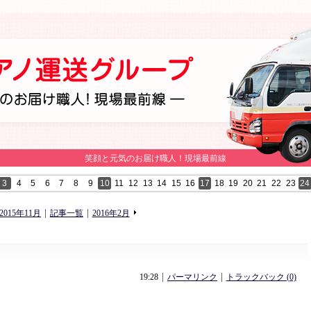
笑顔と元気のお届け職人！現場最前線
3
4
5
6
7
8
9
10
11
12
13
14
15
16
17
18
19
20
21
22
23
24
«
»
2015年11月
記事一覧
2016年2月
19:28
パーマリンク
トラックバック (0)