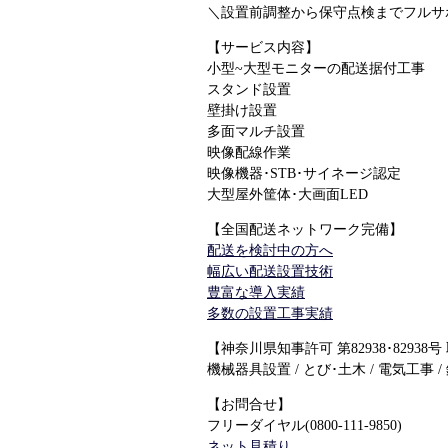
＼設置前調整から保守点検までフルサ
【サービス内容】
小型~大型モニターの配送据付工事
スタンド設置
壁掛け設置
多面マルチ設置
映像配線作業
映像機器･STB･サイネージ認定
大型屋外筐体･大画面LED
【全国配送ネットワーク完備】
配送を検討中の方へ
幅広い配送設置技術
豊富な導入実績
多数の設置工事実績
【神奈川県知事許可 第82938･82938号
機械器具設置 / とび･土木 / 電気工事 /
【お問合せ】
フリーダイヤル(0800-111-9850)
ネット見積り