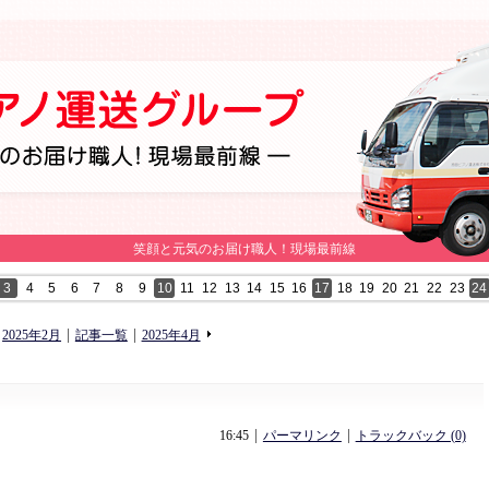
笑顔と元気のお届け職人！現場最前線
3
4
5
6
7
8
9
10
11
12
13
14
15
16
17
18
19
20
21
22
23
24
«
»
2025年2月
記事一覧
2025年4月
16:45
パーマリンク
トラックバック (0)