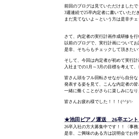
前回のブログは見ていただけましたで
3週連続で25卒内定者に書いていただ
まだ見てないよ～という方は是非チェ
さて、内定者の実行計画作成研修を行
以前のブログで、実行計画についてお
是非、そちらもチェックして頂きたい
そして、今回は内定者が初めて実行計
入社までの1月～3月の目標を考えて
皆さん頭をフル回転させながら自分な
発表する姿を見て、こんな内定者の皆
一緒に働くことがさらに楽しみになり
皆さんお疲れ様でした！！！(^^)/✨
★池田ピアノ運送 26卒エン
26卒入社の方大募集中です！！〈事
是非、ご興味のある方は説明会でお待