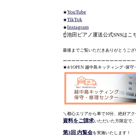
YouTube
★
TikTok
★
Instagram
★
☝池田ピアノ運送公式SNSはこ
最後までご覧いただきありがとうござい
ーーーーーーーーーーーーーーーーー
★4/1OPEN 越中島キッティング･保
＼都心エリアから車で10分、絶好アク
資料をご請求
いただいた方限定で
第3回 内覧会
を実施いたします！