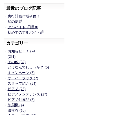
最近のブログ記事
実行計画作成研修！
私の夢🌈
アルバイト3日目🍀
初めてのアルバイト🌈
カテゴリー
お知らせ！！ (24)
(251)
その他 (52)
どうなんでしょうか？ (5)
キャンペーン (3)
サーバーラック (2)
スタッフ紹介 (24)
ピアノ (26)
ピアノメンテナンス (27)
ピアノ付属品 (3)
印刷機 (4)
御挨拶 (10)