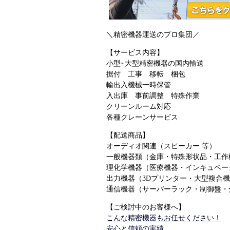
＼精密機器運送のプロ集団／
【サービス内容】
小型~大型精密機器の国内輸送
据付 工事 移転 梱包
輸出入機械一時保管
入出庫 事前調整 特殊作業
クリーンルーム対応
各種クレーンサービス
【配送商品】
オーディオ関連（スピーカー 等）
一般機器類（金庫・特殊形状品・工作
理化学機器（医療機器・インキュベー
出力機器（3Dプリンター・大型複合
通信機器（サーバーラック・制御盤・
【ご検討中のお客様へ】
こんな精密機器もお任せください！
安心と信頼の実績