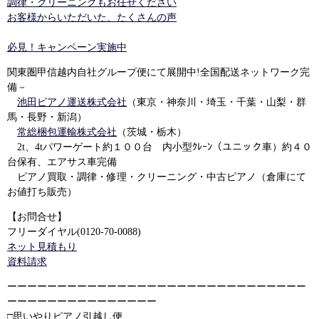
調律・クリーニングもお任せください
お客様からいただいた、たくさんの声
必見！キャンペーン実施中
関東圏甲信越内自社グループ便にて展開中!全国配送ネットワーク完
備－
池田ピアノ運送株式会社
（東京・神奈川・埼玉・千葉・山梨・群
馬・長野・新潟）
常総梱包運輸株式会社
（茨城・栃木）
2t、4tパワーゲート約１００台 内小型ｸﾚｰﾝ（ユニック車）約４０
台保有、エアサス車完備
ピアノ買取・調律・修理・クリーニング・中古ピアノ（倉庫にて
お値打ち販売）
【お問合せ】
フリーダイヤル(0120-70-0088)
ネット見積もり
資料請求
ーーーーーーーーーーーーーーーーーーーーーーーーーーーーーー
ーーーーーーーーーーーーーーー
□思いやりピアノ引越し便