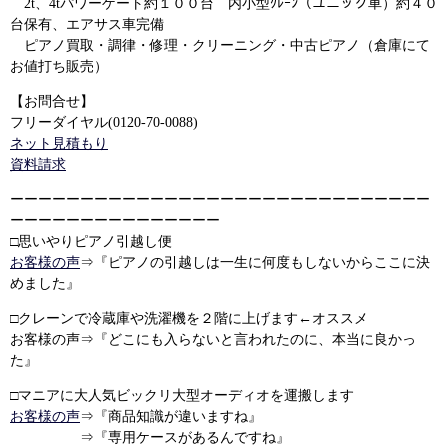
2t、4tパワーゲート約１００台 内小型ｸﾚｰﾝ（ユニック車）約４０
台保有、エアサス車完備
ピアノ買取・調律・修理・クリーニング・中古ピアノ（倉庫にて
お値打ち販売）
【お問合せ】
フリーダイヤル(0120-70-0088)
ネット見積もり
資料請求
ーーーーーーーーーーーーーーーーーーーーーーーーーーーーーー
ーーーーーーーーーーーーーーー
□思いやりピアノ引越し便
お客様の声
⇒『ピアノの引越しは一生に何度もしないからここに決
めました』
□クレーンで冷蔵庫や洗濯機を２階に上げます←オススメ
お客様の声⇒『どこにも入らないと言われたのに、本当に良かっ
た』
□マニアに大人気ビックリ大型オーディオを運搬します
お客様の声
⇒『商品知識が違いますね』
⇒『専用ケースがあるんですね』