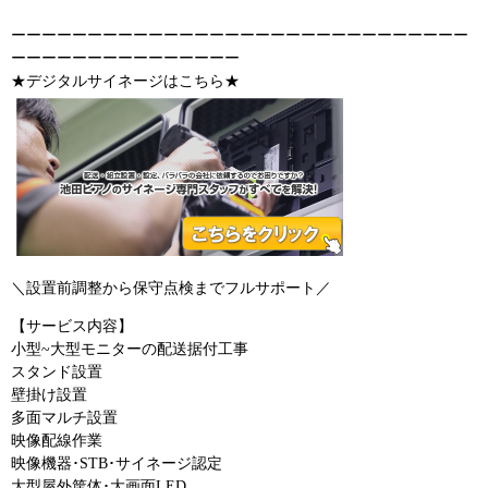
ーーーーーーーーーーーーーーーーーーーーーーーーーーーーーー
ーーーーーーーーーーーーーーー
★デジタルサイネージはこちら★
＼設置前調整から保守点検までフルサポート／
【サービス内容】
小型~大型モニターの配送据付工事
スタンド設置
壁掛け設置
多面マルチ設置
映像配線作業
映像機器･STB･サイネージ認定
大型屋外筐体･大画面LED