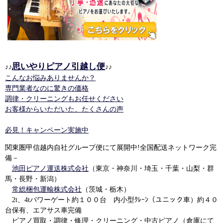
思いやりピアノ引越し便
♪♪
♪♪
こんなお悩みありませんか？
専門業者なのに驚きの価格
調律・クリーニングもお任せください
お客様からいただいた、たくさんの声
必見！キャンペーン実施中
関東圏甲信越内自社グループ便にて展開中!全国配送ネットワーク完
備－
池田ピアノ運送株式会社
（東京・神奈川・埼玉・千葉・山梨・群
馬・長野・新潟）
常総梱包運輸株式会社
（茨城・栃木）
2t、4tパワーゲート約１００台 内小型ｸﾚｰﾝ（ユニック車）約４０
台保有、エアサス車完備
ピアノ買取・調律・修理・クリーニング・中古ピアノ（倉庫にて