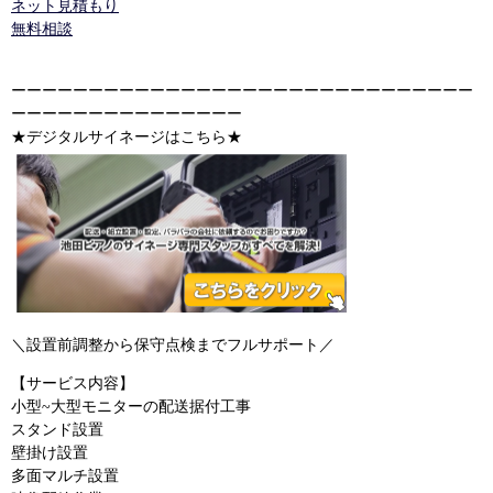
ネット見積もり
無料相談
ーーーーーーーーーーーーーーーーーーーーーーーーーーーーーー
ーーーーーーーーーーーーーーー
★デジタルサイネージはこちら★
＼設置前調整から保守点検までフルサポート／
【サービス内容】
小型~大型モニターの配送据付工事
スタンド設置
壁掛け設置
多面マルチ設置