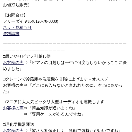
お値打ち販売）
【お問合せ】
フリーダイヤル(0120-70-0088)
ネット見積もり
資料請求
ーーーーーーーーーーーーーーーーーーーーーーーーーーーーーー
ーーーーーーーーーーーーーーー
□思いやりピアノ引越し便
お客様の声
⇒『ピアノの引越しは一生に何度もしないからここに決
めました』
□クレーンで冷蔵庫や洗濯機を２階に上げます←オススメ
お客様の声⇒『どこにも入らないと言われたのに、本当に良かっ
た』
□マニアに大人気ビックリ大型オーディオを運搬します
お客様の声
⇒『商品知識が違いますね』
⇒『専用ケースがあるんですね』
□理化学機器運送
お客様の声
⇒『皆さん礼儀正しく、笑顔で気持ちがいいですね』