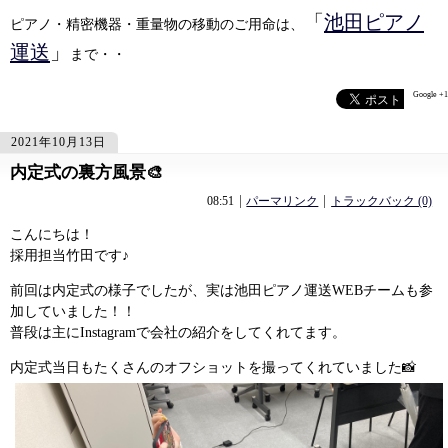
「
池田ピアノ
ピアノ・精密機器・重量物の移動のご用命は、
運送
」
まで・・
Google +1
2021年10月13日
内定式の裏方風景🎨
1360
1360
08:51
パーマリンク
トラックバック (0)
こんにちは！
採用担当竹田です♪
前回は内定式の様子でしたが、実は池田ピアノ運送WEBチームも参
加していました！！
普段は主にInstagramで会社の紹介をしてくれてます。
内定式当日もたくさんのオフショットを撮ってくれていました📸