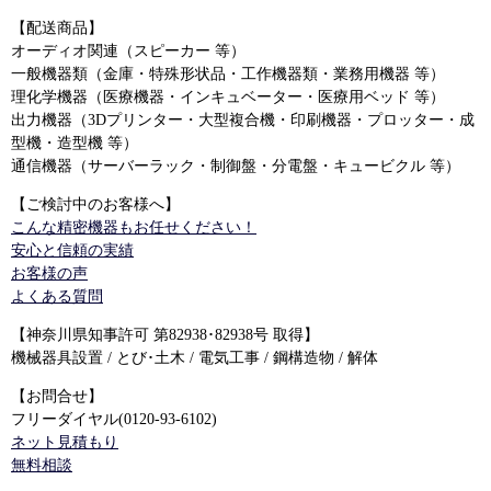
【配送商品】
オーディオ関連（スピーカー 等）
一般機器類（金庫・特殊形状品・工作機器類・業務用機器 等）
理化学機器（医療機器・インキュベーター・医療用ベッド 等）
出力機器（3Dプリンター・大型複合機・印刷機器・プロッター・成
型機・造型機 等）
通信機器（サーバーラック・制御盤・分電盤・キュービクル 等）
【ご検討中のお客様へ】
こんな精密機器もお任せください！
安心と信頼の実績
お客様の声
よくある質問
【神奈川県知事許可 第82938･82938号 取得】
機械器具設置 / とび･土木 / 電気工事 / 鋼構造物 / 解体
【お問合せ】
フリーダイヤル(0120-93-6102)
ネット見積もり
無料相談