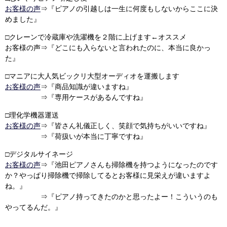
お客様の声
⇒『ピアノの引越しは一生に何度もしないからここに決
めました』
□クレーンで冷蔵庫や洗濯機を２階に上げます←オススメ
お客様の声⇒『どこにも入らないと言われたのに、本当に良かっ
た』
□マニアに大人気ビックリ大型オーディオを運搬します
お客様の声
⇒『商品知識が違いますね』
⇒『専用ケースがあるんですね』
□理化学機器運送
お客様の声
⇒『皆さん礼儀正しく、笑顔で気持ちがいいですね』
⇒『荷扱いが本当に丁寧ですね』
□デジタルサイネージ
お客様の声
⇒『池田ピアノさんも掃除機を持つようになったのです
か？やっぱり掃除機で掃除してるとお客様に見栄えが違いますよ
ね。』
⇒『ピアノ持ってきたのかと思ったよー！こういうのも
やってるんだ。』