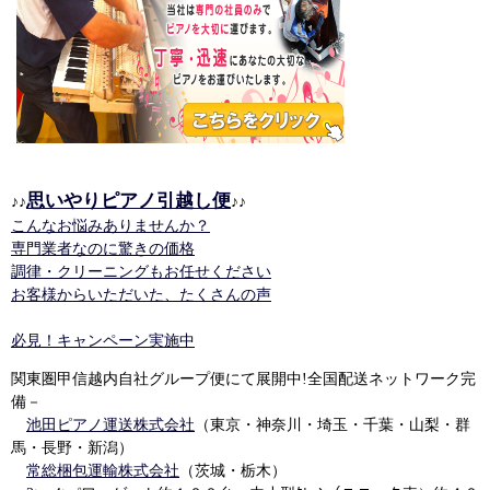
思いやりピアノ引越し便
♪♪
♪♪
こんなお悩みありませんか？
専門業者なのに驚きの価格
調律・クリーニングもお任せください
お客様からいただいた、たくさんの声
必見！キャンペーン実施中
関東圏甲信越内自社グループ便にて展開中!全国配送ネットワーク完
備－
池田ピアノ運送株式会社
（東京・神奈川・埼玉・千葉・山梨・群
馬・長野・新潟）
常総梱包運輸株式会社
（茨城・栃木）