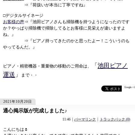
⇒『荷扱いが本当に丁寧ですね』
□デジタルサイネージ
お客様の声
⇒『池田ピアノさんも掃除機を持つようになったのです
か？やっぱり掃除機で掃除してるとお客様に見栄えが違いますよ
ね。』
⇒『ピアノ持ってきたのかと思ったよー！こういうのも
やってるんだ。』
「
池田ピアノ
ピアノ・精密機器・重量物の移動のご用命は、
運送
」
まで・・
Google +1
2021年10月20日
通心掲示版が完成しました♪
1362
1362
11:46
パーマリンク
トラックバック (0)
こんにちは🌷