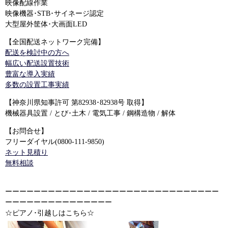
映像配線作業
映像機器･STB･サイネージ認定
大型屋外筐体･大画面LED
【全国配送ネットワーク完備】
配送を検討中の方へ
幅広い配送設置技術
豊富な導入実績
多数の設置工事実績
【神奈川県知事許可 第82938･82938号 取得】
機械器具設置 / とび･土木 / 電気工事 / 鋼構造物 / 解体
【お問合せ】
フリーダイヤル(0800-111-9850)
ネット見積り
無料相談
ーーーーーーーーーーーーーーーーーーーーーーーーーーーーーー
ーーーーーーーーーーーーーーー
☆ピアノ･引越しはこちら☆