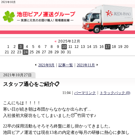
2021年10月
«
2025年12月
1
2
3
4
5
6
7
8
9
10
11
12
13
14
15
16
17
18
19
20
21
22
23
24
25
26
27
28
29
30
31
«
»
2021年9月
記事一覧
2021年11月
2021年10月27日
スタッフ通心をご紹介📋
1364
1364
11:04
パーマリンク
トラックバック (0)
こんにちは！！！！
寒い日が続き朝は布団からなかなか出られず...
入社後初大寝坊をしてしまいました😴竹田です♪
22卒の採用活動もそろそろ終盤に差し掛かってきました。
池田ピアノ運送では現在13名の内定者が毎月の研修に熱心に参加し