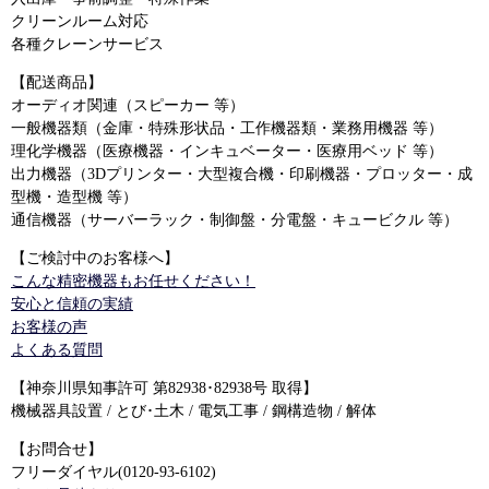
クリーンルーム対応
各種クレーンサービス
【配送商品】
オーディオ関連（スピーカー 等）
一般機器類（金庫・特殊形状品・工作機器類・業務用機器 等）
理化学機器（医療機器・インキュベーター・医療用ベッド 等）
出力機器（3Dプリンター・大型複合機・印刷機器・プロッター・成
型機・造型機 等）
通信機器（サーバーラック・制御盤・分電盤・キュービクル 等）
【ご検討中のお客様へ】
こんな精密機器もお任せください！
安心と信頼の実績
お客様の声
よくある質問
【神奈川県知事許可 第82938･82938号 取得】
機械器具設置 / とび･土木 / 電気工事 / 鋼構造物 / 解体
【お問合せ】
フリーダイヤル(0120-93-6102)