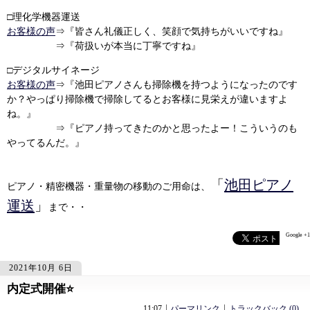
□理化学機器運送
お客様の声
⇒『皆さん礼儀正しく、笑顔で気持ちがいいですね』
⇒『荷扱いが本当に丁寧ですね』
□デジタルサイネージ
お客様の声
⇒『池田ピアノさんも掃除機を持つようになったのです
か？やっぱり掃除機で掃除してるとお客様に見栄えが違いますよ
ね。』
⇒『ピアノ持ってきたのかと思ったよー！こういうのも
やってるんだ。』
「
池田ピアノ
ピアノ・精密機器・重量物の移動のご用命は、
運送
」
まで・・
Google +1
2021年10月 6日
内定式開催⭐
1358
1358
11:07
パーマリンク
トラックバック (0)