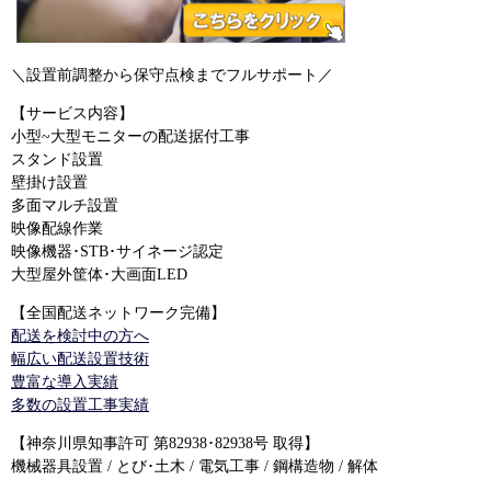
＼設置前調整から保守点検までフルサポート／
【サービス内容】
小型~大型モニターの配送据付工事
スタンド設置
壁掛け設置
多面マルチ設置
映像配線作業
映像機器･STB･サイネージ認定
大型屋外筐体･大画面LED
【全国配送ネットワーク完備】
配送を検討中の方へ
幅広い配送設置技術
豊富な導入実績
多数の設置工事実績
【神奈川県知事許可 第82938･82938号 取得】
機械器具設置 / とび･土木 / 電気工事 / 鋼構造物 / 解体