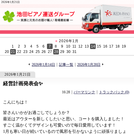
2026年1月21日
«
2026年1月
1
2
3
4
5
6
7
8
9
10
11
12
13
14
15
16
17
18
19
20
21
22
23
24
25
26
27
28
29
30
31
«
»
2026年1月14日
記事一覧
2026年1月28日
2026年1月21日
経営計画発表会✨
2054
2054
16:28
パーマリンク
トラックバック (0)
こんにちは！
皆さんいかがお過ごしでしょうか？
最近はアウターを新しくしたいと思い、コートを購入しました！
すごく温かくてデザインも可愛いので毎日愛用しています！
1月も寒い日が続いているので風邪を引かないように頑張りましょ