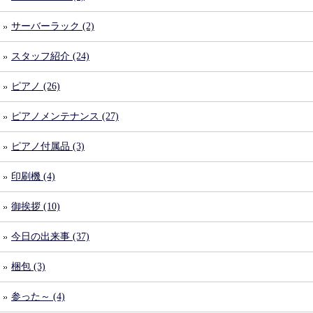
サーバーラック (2)
スタッフ紹介 (24)
ピアノ (26)
ピアノメンテナンス (27)
ピアノ付属品 (3)
印刷機 (4)
御挨拶 (10)
今日の出来事 (37)
梱包 (3)
参った～ (4)