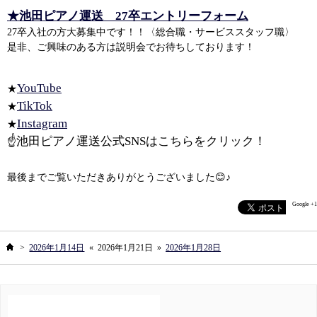
★池田ピアノ運送 27卒エントリーフォーム
27卒入社の方大募集中です！！〈総合職・サービススタッフ職〉
是非、ご興味のある方は説明会でお待ちしております！
YouTube
★
TikTok
★
Instagram
★
☝池田ピアノ運送公式SNSはこちらをクリック！
最後までご覧いただきありがとうございました😊♪
Google +1
ホーム
>
2026年1月14日
«
2026年1月21日
»
2026年1月28日