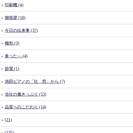
印刷機 (4)
御挨拶 (10)
今日の出来事 (37)
梱包 (3)
参った～ (4)
節電 (1)
池田ピアノの「社 窓」から (7)
当社の働きっぷり (53)
品質へのこだわり (14)
(21)
(135)