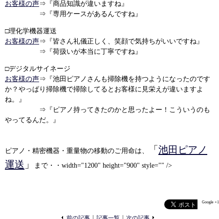
お客様の声
⇒『商品知識が違いますね』
⇒『専用ケースがあるんですね』
□理化学機器運送
お客様の声
⇒『皆さん礼儀正しく、笑顔で気持ちがいいですね』
⇒『荷扱いが本当に丁寧ですね』
□デジタルサイネージ
お客様の声
⇒『池田ピアノさんも掃除機を持つようになったのです
か？やっぱり掃除機で掃除してるとお客様に見栄えが違いますよ
ね。』
⇒『ピアノ持ってきたのかと思ったよー！こういうのも
やってるんだ。』
「
池田ピアノ
ピアノ・精密機器・重量物の移動のご用命は、
運送
」
まで・・width="1200" height="900" style="" />
Google +1
«
»
前の記事
記事一覧
次の記事