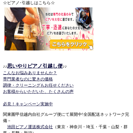
☆ピアノ･引越しはこちら☆
思いやりピアノ引越し便
♪♪
♪♪
こんなお悩みありませんか？
専門業者なのに驚きの価格
調律・クリーニングもお任せください
お客様からいただいた、たくさんの声
必見！キャンペーン実施中
関東圏甲信越内自社グループ便にて展開中!全国配送ネットワーク完
備－
池田ピアノ運送株式会社
（東京・神奈川・埼玉・千葉・山梨・群