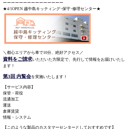
ーーーーーーーーーーーーーーー
★4/1OPEN 越中島キッティング･保守･修理センター★
＼都心エリアから車で10分、絶好アクセス／
資料をご請求
いただいた方限定で、先行して情報をお届けいたし
ます！
第3回 内覧会
を実施いたします！
【サービス内容】
保管・荷役
流通加工
運送
倉庫賃貸
情報・システム
【このような製品のカスタマーセンターとしておすすめです】