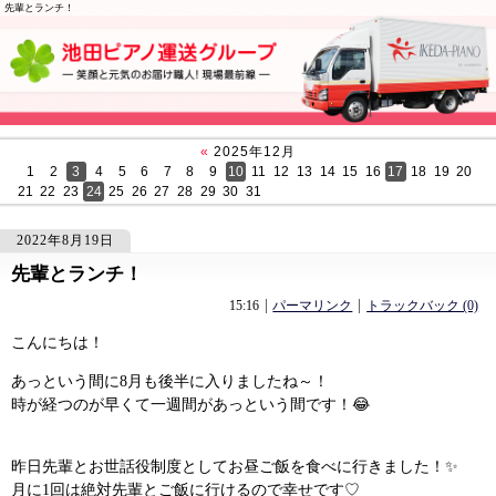
先輩とランチ！
«
2025年12月
1
2
3
4
5
6
7
8
9
10
11
12
13
14
15
16
17
18
19
20
21
22
23
24
25
26
27
28
29
30
31
2022年8月19日
先輩とランチ！
1520
1520
「お久しぶりです！」
「バズった！？」
15:16
パーマリンク
トラックバック (0)
こんにちは！
あっという間に8月も後半に入りましたね～！
時が経つのが早くて一週間があっという間です！😂
昨日先輩とお世話役制度としてお昼ご飯を食べに行きました！✨
月に1回は絶対先輩とご飯に行けるので幸せです♡