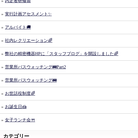
内定者研修📅
実行計画アセスメント✨
アルバイト🚚
社内レクリエーション🌈
弊社の精密機器HPに「スタッフブログ」を開設しました🌈
営業所バスウォッチング🚌Part2
営業所バスウォッチング🚌
お世話役制度🌈
お誕生日🍰
女子ランチ会🍴
カテゴリー