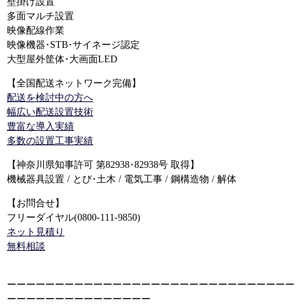
壁掛け設置
多面マルチ設置
映像配線作業
映像機器･STB･サイネージ認定
大型屋外筐体･大画面LED
【全国配送ネットワーク完備】
配送を検討中の方へ
幅広い配送設置技術
豊富な導入実績
多数の設置工事実績
【神奈川県知事許可 第82938･82938号 取得】
機械器具設置 / とび･土木 / 電気工事 / 鋼構造物 / 解体
【お問合せ】
フリーダイヤル(0800-111-9850)
ネット見積り
無料相談
ーーーーーーーーーーーーーーーーーーーーーーーーーーーーーー
ーーーーーーーーーーーーーーー