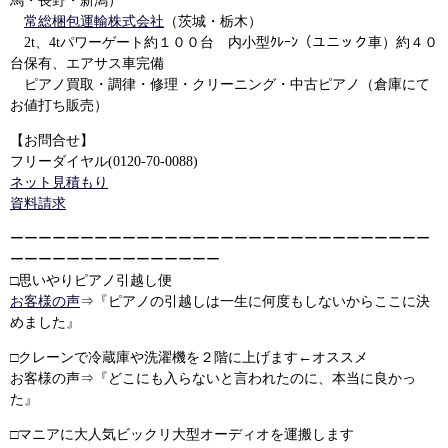
馬・長野・新潟）
常総梱包運輸株式会社
（茨城・栃木）
2t、4tパワーゲート約１００台 内小型ｸﾚｰﾝ（ユニック車）約４０
台保有、エアサス車完備
ピアノ買取・調律・修理・クリーニング・中古ピアノ（倉庫にて
お値打ち販売）
【お問合せ】
フリーダイヤル(0120-70-0088)
ネット見積もり
資料請求
ーーーーーーーーーーーーーーーーーーーーーーーーーーーーーー
ーーーーーーーーーーーーーーー
□思いやりピアノ引越し便
お客様の声
⇒『ピアノの引越しは一生に何度もしないからここに決
めました』
□クレーンで冷蔵庫や洗濯機を２階に上げます←オススメ
お客様の声⇒『どこにも入らないと言われたのに、本当に良かっ
た』
□マニアに大人気ビックリ大型オーディオを運搬します