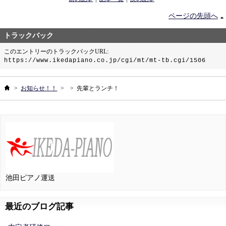
ページの先頭へ
トラックバック
このエントリーのトラックバックURL:
https://www.ikedapiano.co.jp/cgi/mt/mt-tb.cgi/1506
ホーム
>
お知らせ！！
>
>
先輩とランチ！
池田ピアノ運送
最近のブログ記事