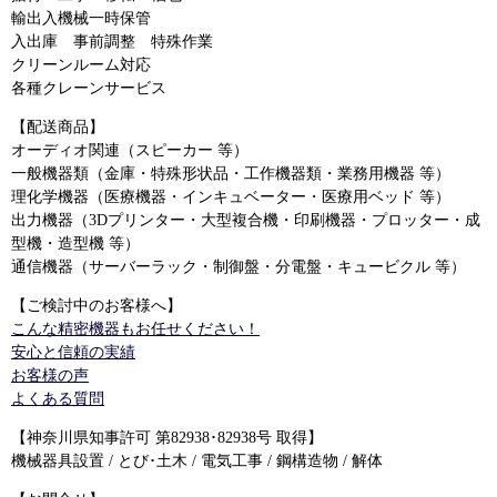
輸出入機械一時保管
入出庫 事前調整 特殊作業
クリーンルーム対応
各種クレーンサービス
【配送商品】
オーディオ関連（スピーカー 等）
一般機器類（金庫・特殊形状品・工作機器類・業務用機器 等）
理化学機器（医療機器・インキュベーター・医療用ベッド 等）
出力機器（3Dプリンター・大型複合機・印刷機器・プロッター・成
型機・造型機 等）
通信機器（サーバーラック・制御盤・分電盤・キュービクル 等）
【ご検討中のお客様へ】
こんな精密機器もお任せください！
安心と信頼の実績
お客様の声
よくある質問
【神奈川県知事許可 第82938･82938号 取得】
機械器具設置 / とび･土木 / 電気工事 / 鋼構造物 / 解体